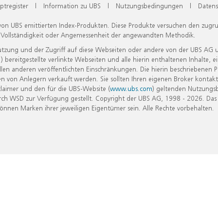
ptregister
|
Information zu UBS
|
Nutzungsbedingungen
|
Datens
 von UBS emittierten Index-Produkten. Diese Produkte versuchen den zugr
, Vollständigkeit oder Angemessenheit der angewandten Methodik.
Nutzung und der Zugriff auf diese Webseiten oder andere von der UBS AG 
eitgestellte verlinkte Webseiten und alle hierin enthaltenen Inhalte, e
allen anderen veröffentlichten Einschränkungen. Die hierin beschriebenen
n von Anlegern verkauft werden. Sie sollten Ihren eigenen Broker kontakt
laimer und den für die UBS-Website (
www.ubs.com
) geltenden Nutzungs
h WSD zur Verfügung gestellt. Copyright der UBS AG, 1998 - 2026. Das
nen Marken ihrer jeweiligen Eigentümer sein. Alle Rechte vorbehalten.