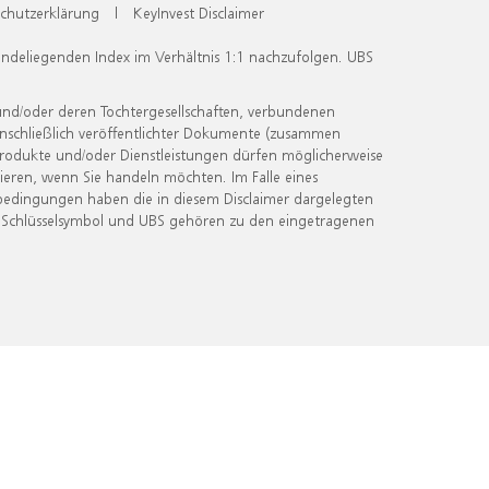
chutzerklärung
|
KeyInvest Disclaimer
undeliegenden Index im Verhältnis 1:1 nachzufolgen. UBS
und/oder deren Tochtergesellschaften, verbundenen
inschließlich veröffentlichter Dokumente (zusammen
 Produkte und/oder Dienstleistungen dürfen möglicherweise
ieren, wenn Sie handeln möchten. Im Falle eines
bedingungen haben die in diesem Disclaimer dargelegten
 Schlüsselsymbol und UBS gehören zu den eingetragenen