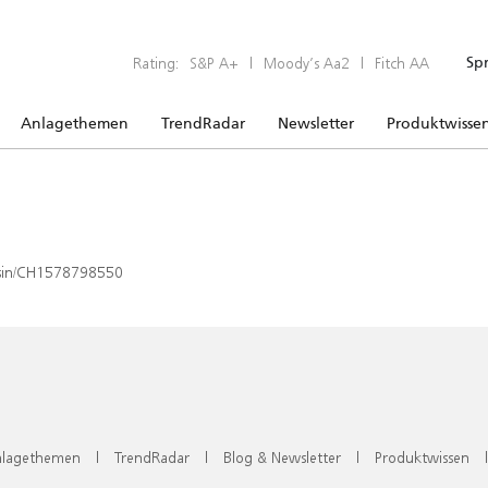
Rating:
S&P A+
|
Moody’s Aa2
|
Fitch AA
Sp
Anlagethemen
TrendRadar
Newsletter
Produktwisse
x/isin/CH1578798550
lagethemen
|
TrendRadar
|
Blog & Newsletter
|
Produktwissen
|