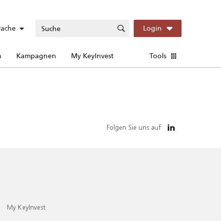
rache
Login
n
Kampagnen
My KeyInvest
Tools
Folgen Sie uns auf
My KeyInvest