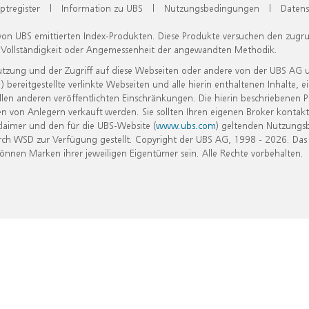
ptregister
|
Information zu UBS
|
Nutzungsbedingungen
|
Datens
 von UBS emittierten Index-Produkten. Diese Produkte versuchen den zugr
, Vollständigkeit oder Angemessenheit der angewandten Methodik.
Nutzung und der Zugriff auf diese Webseiten oder andere von der UBS AG 
eitgestellte verlinkte Webseiten und alle hierin enthaltenen Inhalte, e
allen anderen veröffentlichten Einschränkungen. Die hierin beschriebenen
n von Anlegern verkauft werden. Sie sollten Ihren eigenen Broker kontakt
laimer und den für die UBS-Website (
www.ubs.com
) geltenden Nutzungs
h WSD zur Verfügung gestellt. Copyright der UBS AG, 1998 - 2026. Das
nen Marken ihrer jeweiligen Eigentümer sein. Alle Rechte vorbehalten.