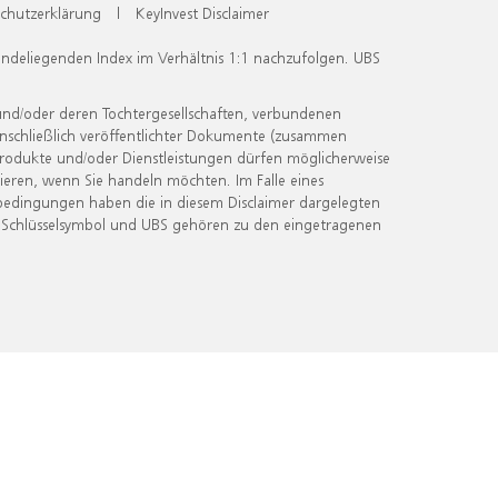
chutzerklärung
|
KeyInvest Disclaimer
undeliegenden Index im Verhältnis 1:1 nachzufolgen. UBS
und/oder deren Tochtergesellschaften, verbundenen
inschließlich veröffentlichter Dokumente (zusammen
 Produkte und/oder Dienstleistungen dürfen möglicherweise
ieren, wenn Sie handeln möchten. Im Falle eines
bedingungen haben die in diesem Disclaimer dargelegten
 Schlüsselsymbol und UBS gehören zu den eingetragenen