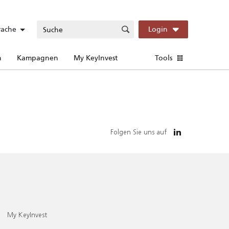
rache
Login
n
Kampagnen
My KeyInvest
Tools
Folgen Sie uns auf
My KeyInvest