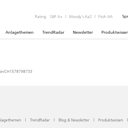
Rating:
S&P A+
|
Moody’s Aa2
|
Fitch AA
Sp
Anlagethemen
TrendRadar
Newsletter
Produktwisse
x/isin/CH1578798733
lagethemen
|
TrendRadar
|
Blog & Newsletter
|
Produktwissen
|