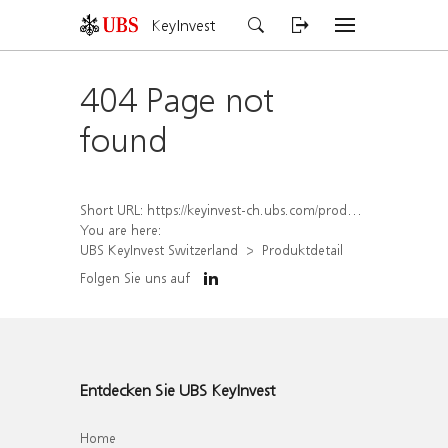
KeyInvest
404 Page not
found
Short URL:
https://keyinvest-ch.ubs.com/produkt/detail/index/isin/CH1578798840
You are here:
UBS KeyInvest Switzerland
Produktdetail
Folgen Sie uns auf
Entdecken Sie UBS KeyInvest
Home