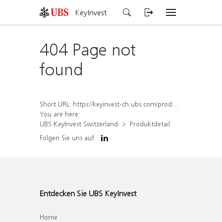
KeyInvest
404 Page not
found
Short URL:
https://keyinvest-ch.ubs.com/produkt/detail/index/isin/CH1578817897
You are here:
UBS KeyInvest Switzerland
Produktdetail
Folgen Sie uns auf
Entdecken Sie UBS KeyInvest
Home