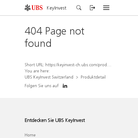
KeyInvest
404 Page not
found
Short URL:
https://keyinvest-ch.ubs.com/produkt/detail/index/isin/CH1578817939
You are here:
UBS KeyInvest Switzerland
Produktdetail
Folgen Sie uns auf
Entdecken Sie UBS KeyInvest
Home