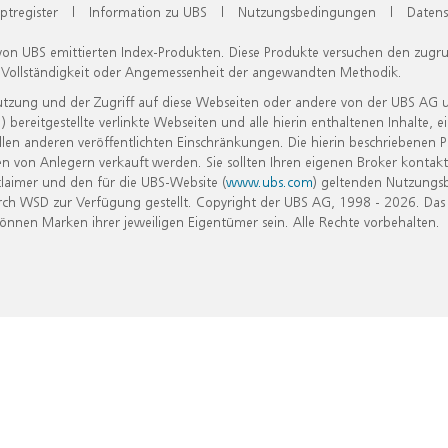
ptregister
|
Information zu UBS
|
Nutzungsbedingungen
|
Datens
 von UBS emittierten Index-Produkten. Diese Produkte versuchen den zugr
, Vollständigkeit oder Angemessenheit der angewandten Methodik.
Nutzung und der Zugriff auf diese Webseiten oder andere von der UBS AG 
eitgestellte verlinkte Webseiten und alle hierin enthaltenen Inhalte, e
allen anderen veröffentlichten Einschränkungen. Die hierin beschriebenen
n von Anlegern verkauft werden. Sie sollten Ihren eigenen Broker kontakt
laimer und den für die UBS-Website (
www.ubs.com
) geltenden Nutzungs
h WSD zur Verfügung gestellt. Copyright der UBS AG, 1998 - 2026. Das
nen Marken ihrer jeweiligen Eigentümer sein. Alle Rechte vorbehalten.