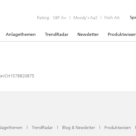
Rating:
S&P A+
|
Moody’s Aa2
|
Fitch AA
Sp
Anlagethemen
TrendRadar
Newsletter
Produktwisse
x/isin/CH1578820875
lagethemen
|
TrendRadar
|
Blog & Newsletter
|
Produktwissen
|