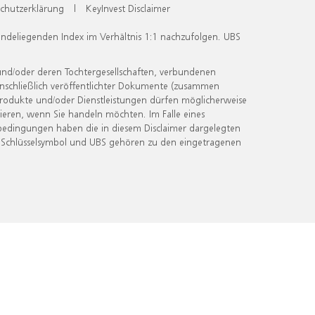
chutzerklärung
|
KeyInvest Disclaimer
undeliegenden Index im Verhältnis 1:1 nachzufolgen. UBS
und/oder deren Tochtergesellschaften, verbundenen
inschließlich veröffentlichter Dokumente (zusammen
 Produkte und/oder Dienstleistungen dürfen möglicherweise
ieren, wenn Sie handeln möchten. Im Falle eines
bedingungen haben die in diesem Disclaimer dargelegten
 Schlüsselsymbol und UBS gehören zu den eingetragenen