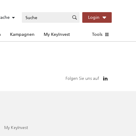
rache
Login
n
Kampagnen
My KeyInvest
Tools
Folgen Sie uns auf
My KeyInvest