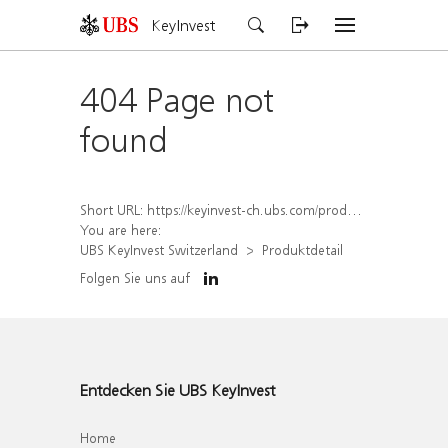
KeyInvest
404 Page not
found
Short URL:
https://keyinvest-ch.ubs.com/produkt/detail/index/isin/CH1578820925
You are here:
UBS KeyInvest Switzerland
Produktdetail
Folgen Sie uns auf
Entdecken Sie UBS KeyInvest
Home