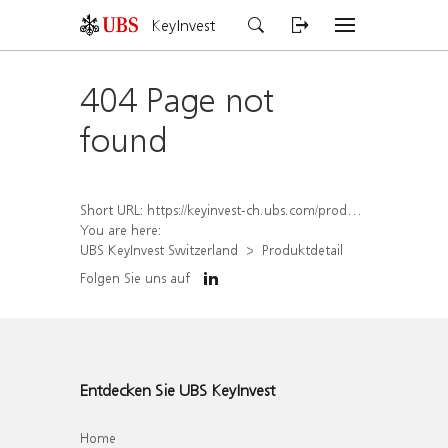
KeyInvest
404 Page not
found
Short URL:
https://keyinvest-ch.ubs.com/produkt/detail/index/isin/CH1578821105
You are here:
UBS KeyInvest Switzerland
Produktdetail
Folgen Sie uns auf
Entdecken Sie UBS KeyInvest
Home