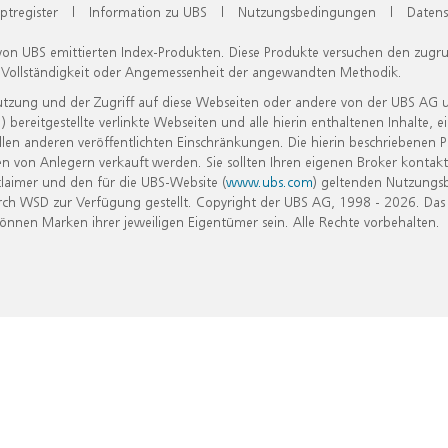
ptregister
|
Information zu UBS
|
Nutzungsbedingungen
|
Datens
 von UBS emittierten Index-Produkten. Diese Produkte versuchen den zugr
, Vollständigkeit oder Angemessenheit der angewandten Methodik.
Nutzung und der Zugriff auf diese Webseiten oder andere von der UBS AG 
eitgestellte verlinkte Webseiten und alle hierin enthaltenen Inhalte, e
allen anderen veröffentlichten Einschränkungen. Die hierin beschriebenen
n von Anlegern verkauft werden. Sie sollten Ihren eigenen Broker kontakt
laimer und den für die UBS-Website (
www.ubs.com
) geltenden Nutzungs
h WSD zur Verfügung gestellt. Copyright der UBS AG, 1998 - 2026. Das
nen Marken ihrer jeweiligen Eigentümer sein. Alle Rechte vorbehalten.