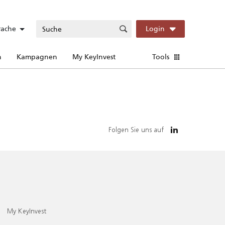
rache
Login
n
Kampagnen
My KeyInvest
Tools
Folgen Sie uns auf
My KeyInvest