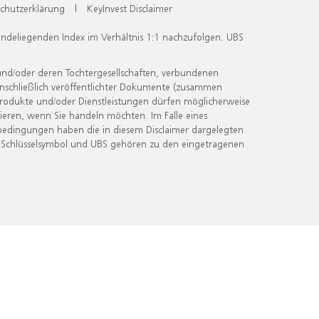
chutzerklärung
|
KeyInvest Disclaimer
undeliegenden Index im Verhältnis 1:1 nachzufolgen. UBS
und/oder deren Tochtergesellschaften, verbundenen
inschließlich veröffentlichter Dokumente (zusammen
 Produkte und/oder Dienstleistungen dürfen möglicherweise
ieren, wenn Sie handeln möchten. Im Falle eines
bedingungen haben die in diesem Disclaimer dargelegten
 Schlüsselsymbol und UBS gehören zu den eingetragenen