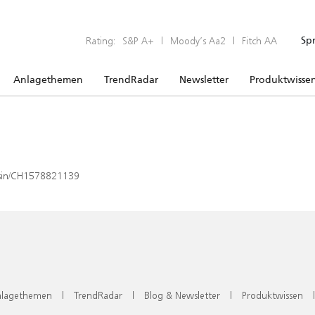
Rating:
S&P A+
|
Moody’s Aa2
|
Fitch AA
Sp
Anlagethemen
TrendRadar
Newsletter
Produktwisse
x/isin/CH1578821139
lagethemen
|
TrendRadar
|
Blog & Newsletter
|
Produktwissen
|