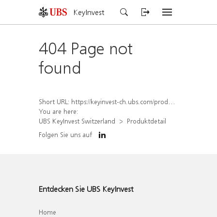
KeyInvest
404 Page not
found
Short URL:
https://keyinvest-ch.ubs.com/produkt/detail/index/isin/CH1578821253
You are here:
UBS KeyInvest Switzerland
Produktdetail
Folgen Sie uns auf
Entdecken Sie UBS KeyInvest
Home