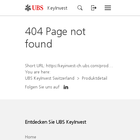
KeyInvest
404 Page not
found
Short URL:
https://keyinvest-ch.ubs.com/produkt/detail/index/isin/CH1578821758
You are here:
UBS KeyInvest Switzerland
Produktdetail
Folgen Sie uns auf
Entdecken Sie UBS KeyInvest
Home