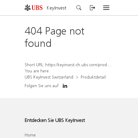
KeyInvest
404 Page not
found
Short URL:
https://keyinvest-ch.ubs.com/produkt/detail/index/isin/CH1578821923
You are here:
UBS KeyInvest Switzerland
Produktdetail
Folgen Sie uns auf
Entdecken Sie UBS KeyInvest
Home