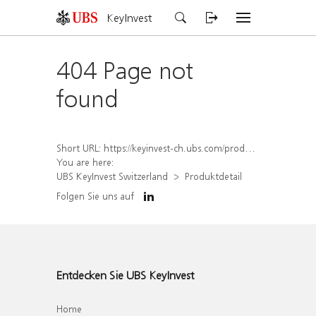
KeyInvest
404 Page not
found
Short URL:
https://keyinvest-ch.ubs.com/produkt/detail/index/isin/CH1578821949
You are here:
UBS KeyInvest Switzerland
Produktdetail
Folgen Sie uns auf
Entdecken Sie UBS KeyInvest
Home