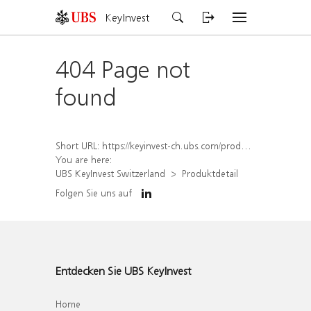
KeyInvest
404 Page not
found
Short URL:
https://keyinvest-ch.ubs.com/produkt/detail/index/isin/CH1578822533
You are here:
UBS KeyInvest Switzerland
Produktdetail
Folgen Sie uns auf
Entdecken Sie UBS KeyInvest
Home