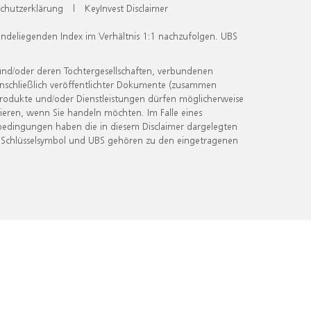
chutzerklärung
|
KeyInvest Disclaimer
undeliegenden Index im Verhältnis 1:1 nachzufolgen. UBS
und/oder deren Tochtergesellschaften, verbundenen
inschließlich veröffentlichter Dokumente (zusammen
 Produkte und/oder Dienstleistungen dürfen möglicherweise
ieren, wenn Sie handeln möchten. Im Falle eines
bedingungen haben die in diesem Disclaimer dargelegten
 Schlüsselsymbol und UBS gehören zu den eingetragenen