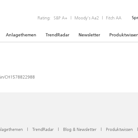
Rating:
S&P A+
|
Moody’s Aa2
|
Fitch AA
Sp
Anlagethemen
TrendRadar
Newsletter
Produktwisse
x/isin/CH1578822988
lagethemen
|
TrendRadar
|
Blog & Newsletter
|
Produktwissen
|