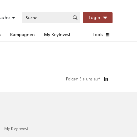
rache
Login
n
Kampagnen
My KeyInvest
Tools
Folgen Sie uns auf
My KeyInvest