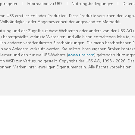
ptregister
|
Information zu UBS
|
Nutzungsbedingungen
|
Datens
 von UBS emittierten Index-Produkten. Diese Produkte versuchen den zugr
, Vollständigkeit oder Angemessenheit der angewandten Methodik.
Nutzung und der Zugriff auf diese Webseiten oder andere von der UBS AG 
eitgestellte verlinkte Webseiten und alle hierin enthaltenen Inhalte, e
allen anderen veröffentlichten Einschränkungen. Die hierin beschriebenen
n von Anlegern verkauft werden. Sie sollten Ihren eigenen Broker kontakt
laimer und den für die UBS-Website (
www.ubs.com
) geltenden Nutzungs
h WSD zur Verfügung gestellt. Copyright der UBS AG, 1998 - 2026. Das
nen Marken ihrer jeweiligen Eigentümer sein. Alle Rechte vorbehalten.