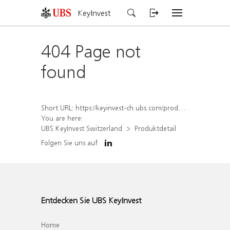
KeyInvest
404 Page not
found
Short URL:
https://keyinvest-ch.ubs.com/produkt/detail/index/isin/CH1578823192
You are here:
UBS KeyInvest Switzerland
Produktdetail
Folgen Sie uns auf
Entdecken Sie UBS KeyInvest
Home