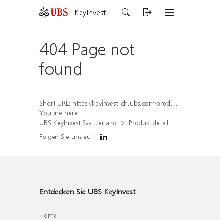
KeyInvest
404 Page not
found
Short URL:
https://keyinvest-ch.ubs.com/produkt/detail/index/isin/CH1578823259
You are here:
UBS KeyInvest Switzerland
Produktdetail
Folgen Sie uns auf
Entdecken Sie UBS KeyInvest
Home