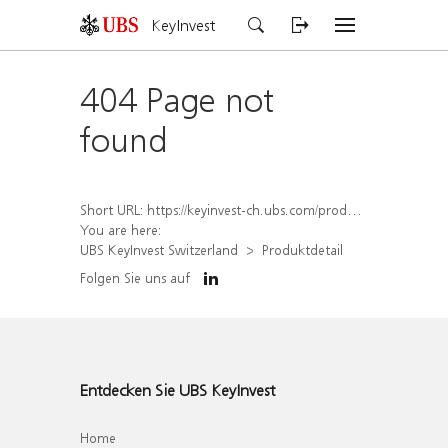
KeyInvest
404 Page not
found
Short URL:
https://keyinvest-ch.ubs.com/produkt/detail/index/isin/CH1578823358
You are here:
UBS KeyInvest Switzerland
Produktdetail
Folgen Sie uns auf
Entdecken Sie UBS KeyInvest
Home