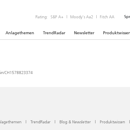
Rating:
S&P A+
|
Moody’s Aa2
|
Fitch AA
Sp
Anlagethemen
TrendRadar
Newsletter
Produktwisse
x/isin/CH1578823374
lagethemen
|
TrendRadar
|
Blog & Newsletter
|
Produktwissen
|