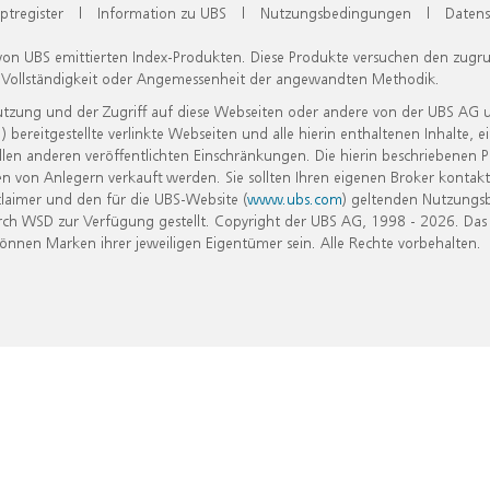
ptregister
|
Information zu UBS
|
Nutzungsbedingungen
|
Datens
 von UBS emittierten Index-Produkten. Diese Produkte versuchen den zugr
, Vollständigkeit oder Angemessenheit der angewandten Methodik.
Nutzung und der Zugriff auf diese Webseiten oder andere von der UBS AG 
eitgestellte verlinkte Webseiten und alle hierin enthaltenen Inhalte, e
allen anderen veröffentlichten Einschränkungen. Die hierin beschriebenen
n von Anlegern verkauft werden. Sie sollten Ihren eigenen Broker kontakt
laimer und den für die UBS-Website (
www.ubs.com
) geltenden Nutzungs
h WSD zur Verfügung gestellt. Copyright der UBS AG, 1998 - 2026. Das
nen Marken ihrer jeweiligen Eigentümer sein. Alle Rechte vorbehalten.