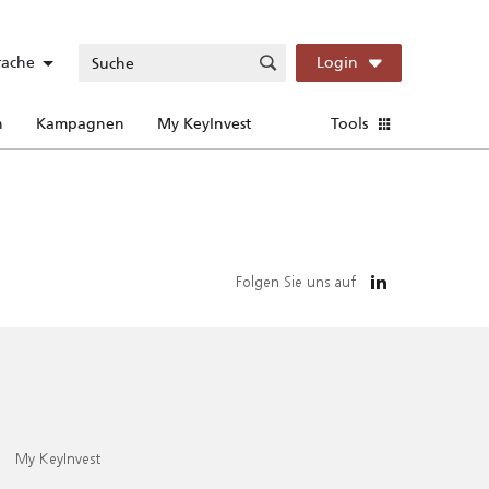
rache
Login
n
Kampagnen
My KeyInvest
Tools
Folgen Sie uns auf
My KeyInvest