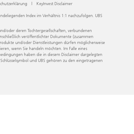
chutzerklärung
|
KeyInvest Disclaimer
undeliegenden Index im Verhältnis 1:1 nachzufolgen. UBS
und/oder deren Tochtergesellschaften, verbundenen
inschließlich veröffentlichter Dokumente (zusammen
 Produkte und/oder Dienstleistungen dürfen möglicherweise
ieren, wenn Sie handeln möchten. Im Falle eines
bedingungen haben die in diesem Disclaimer dargelegten
 Schlüsselsymbol und UBS gehören zu den eingetragenen