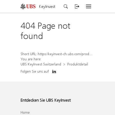
KeyInvest
404 Page not
found
Short URL:
https://keyinvest-ch.ubs.com/produkt/detail/index/isin/CH1578823499
You are here:
UBS KeyInvest Switzerland
Produktdetail
Folgen Sie uns auf
Entdecken Sie UBS KeyInvest
Home