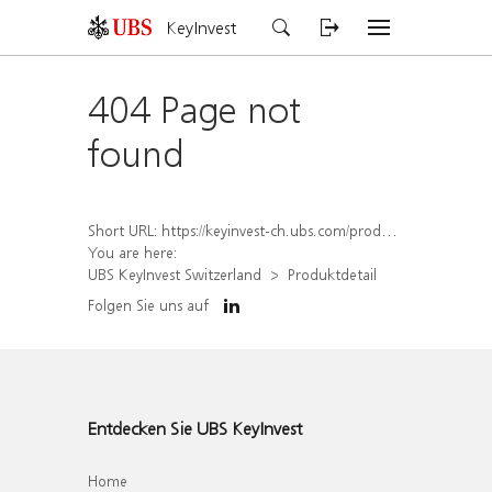
KeyInvest
404 Page not
found
Short URL:
https://keyinvest-ch.ubs.com/produkt/detail/index/isin/CH1578823507
You are here:
UBS KeyInvest Switzerland
Produktdetail
Folgen Sie uns auf
Entdecken Sie UBS KeyInvest
Home