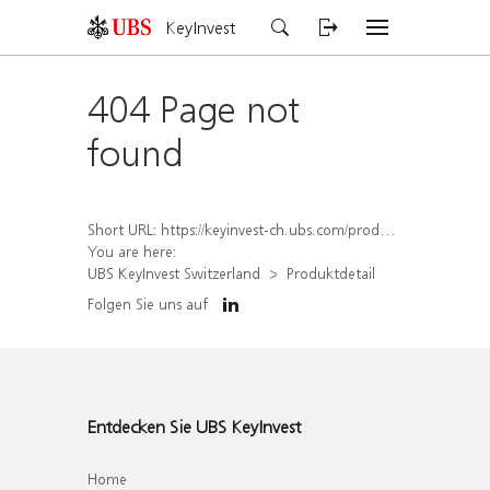
KeyInvest
404 Page not
found
Short URL:
https://keyinvest-ch.ubs.com/produkt/detail/index/isin/CH1578823549
You are here:
UBS KeyInvest Switzerland
Produktdetail
Folgen Sie uns auf
Entdecken Sie UBS KeyInvest
Home