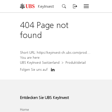
KeyInvest
404 Page not
found
Short URL:
https://keyinvest-ch.ubs.com/produkt/detail/index/isin/CH1578823887
You are here:
UBS KeyInvest Switzerland
Produktdetail
Folgen Sie uns auf
Entdecken Sie UBS KeyInvest
Home