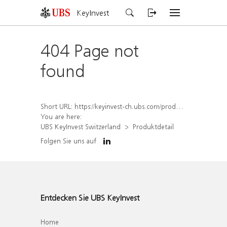
KeyInvest
404 Page not
found
Short URL:
https://keyinvest-ch.ubs.com/produkt/detail/index/isin/CH1578823960
You are here:
UBS KeyInvest Switzerland
Produktdetail
Folgen Sie uns auf
Entdecken Sie UBS KeyInvest
Home