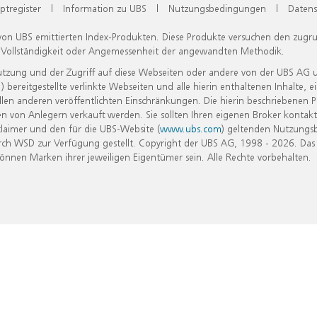
ptregister
|
Information zu UBS
|
Nutzungsbedingungen
|
Datens
 von UBS emittierten Index-Produkten. Diese Produkte versuchen den zugr
, Vollständigkeit oder Angemessenheit der angewandten Methodik.
Nutzung und der Zugriff auf diese Webseiten oder andere von der UBS AG 
eitgestellte verlinkte Webseiten und alle hierin enthaltenen Inhalte, e
allen anderen veröffentlichten Einschränkungen. Die hierin beschriebenen
n von Anlegern verkauft werden. Sie sollten Ihren eigenen Broker kontakt
laimer und den für die UBS-Website (
www.ubs.com
) geltenden Nutzungs
h WSD zur Verfügung gestellt. Copyright der UBS AG, 1998 - 2026. Das
nen Marken ihrer jeweiligen Eigentümer sein. Alle Rechte vorbehalten.