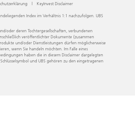
chutzerklärung
|
KeyInvest Disclaimer
undeliegenden Index im Verhältnis 1:1 nachzufolgen. UBS
und/oder deren Tochtergesellschaften, verbundenen
inschließlich veröffentlichter Dokumente (zusammen
 Produkte und/oder Dienstleistungen dürfen möglicherweise
ieren, wenn Sie handeln möchten. Im Falle eines
bedingungen haben die in diesem Disclaimer dargelegten
 Schlüsselsymbol und UBS gehören zu den eingetragenen