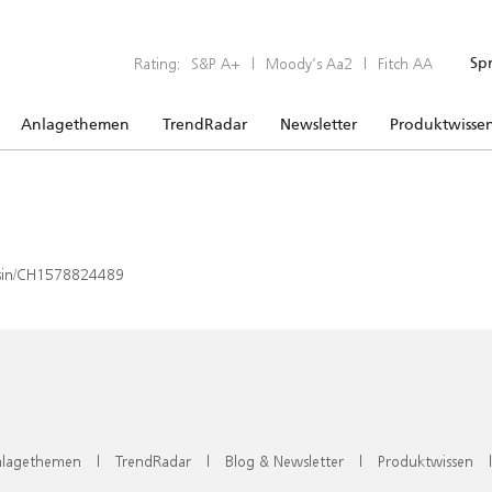
Rating:
S&P A+
|
Moody’s Aa2
|
Fitch AA
Sp
Anlagethemen
TrendRadar
Newsletter
Produktwisse
x/isin/CH1578824489
lagethemen
|
TrendRadar
|
Blog & Newsletter
|
Produktwissen
|