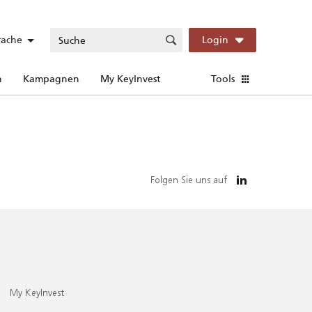
rache
Login
n
Kampagnen
My KeyInvest
Tools
Folgen Sie uns auf
My KeyInvest