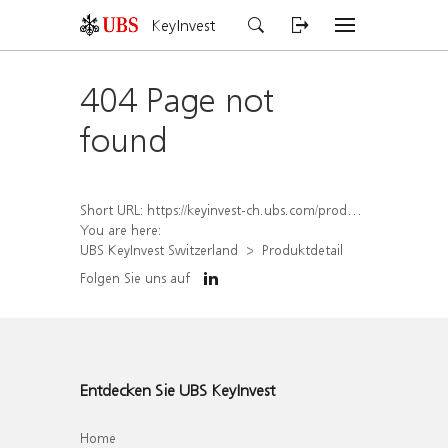
KeyInvest
404 Page not
found
Short URL:
https://keyinvest-ch.ubs.com/produkt/detail/index/isin/CH1578824554
You are here:
UBS KeyInvest Switzerland
Produktdetail
Folgen Sie uns auf
Entdecken Sie UBS KeyInvest
Home