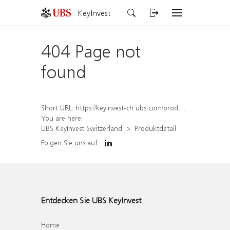
KeyInvest
404 Page not
found
Short URL:
https://keyinvest-ch.ubs.com/produkt/detail/index/isin/CH1578826088
You are here:
UBS KeyInvest Switzerland
Produktdetail
Folgen Sie uns auf
Entdecken Sie UBS KeyInvest
Home