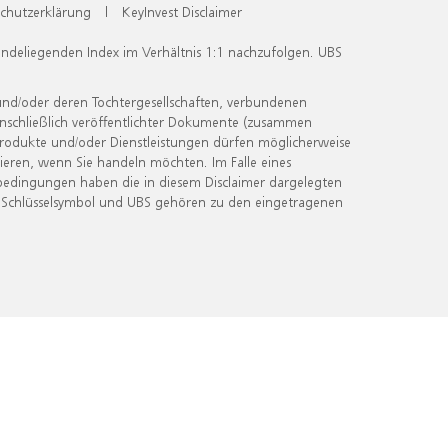
chutzerklärung
|
KeyInvest Disclaimer
undeliegenden Index im Verhältnis 1:1 nachzufolgen. UBS
und/oder deren Tochtergesellschaften, verbundenen
inschließlich veröffentlichter Dokumente (zusammen
 Produkte und/oder Dienstleistungen dürfen möglicherweise
ieren, wenn Sie handeln möchten. Im Falle eines
bedingungen haben die in diesem Disclaimer dargelegten
 Schlüsselsymbol und UBS gehören zu den eingetragenen