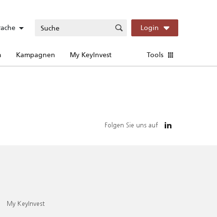
rache
Login
n
Kampagnen
My KeyInvest
Tools
Folgen Sie uns auf
My KeyInvest