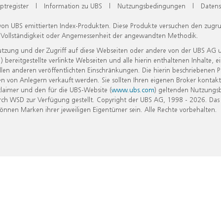
ptregister
|
Information zu UBS
|
Nutzungsbedingungen
|
Datens
 von UBS emittierten Index-Produkten. Diese Produkte versuchen den zugr
, Vollständigkeit oder Angemessenheit der angewandten Methodik.
Nutzung und der Zugriff auf diese Webseiten oder andere von der UBS AG 
eitgestellte verlinkte Webseiten und alle hierin enthaltenen Inhalte, e
allen anderen veröffentlichten Einschränkungen. Die hierin beschriebenen
n von Anlegern verkauft werden. Sie sollten Ihren eigenen Broker kontakt
laimer und den für die UBS-Website (
www.ubs.com
) geltenden Nutzungs
h WSD zur Verfügung gestellt. Copyright der UBS AG, 1998 - 2026. Das
nen Marken ihrer jeweiligen Eigentümer sein. Alle Rechte vorbehalten.