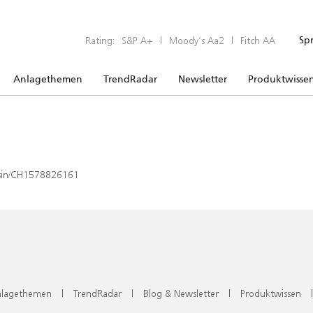
Rating:
S&P A+
|
Moody’s Aa2
|
Fitch AA
Sp
Anlagethemen
TrendRadar
Newsletter
Produktwisse
x/isin/CH1578826161
lagethemen
|
TrendRadar
|
Blog & Newsletter
|
Produktwissen
|