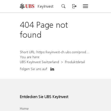
KeyInvest
404 Page not
found
Short URL:
https://keyinvest-ch.ubs.com/produkt/detail/index/isin/CH1578826716
You are here:
UBS KeyInvest Switzerland
Produktdetail
Folgen Sie uns auf
Entdecken Sie UBS KeyInvest
Home