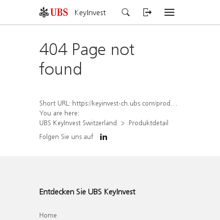
KeyInvest
404 Page not
found
Short URL:
https://keyinvest-ch.ubs.com/produkt/detail/index/isin/CH1578826781
You are here:
UBS KeyInvest Switzerland
Produktdetail
Folgen Sie uns auf
Entdecken Sie UBS KeyInvest
Home