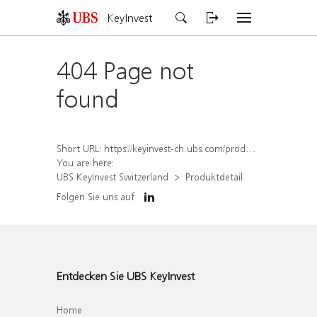
KeyInvest
404 Page not
found
Short URL:
https://keyinvest-ch.ubs.com/produkt/detail/index/isin/CH1578826799
You are here:
UBS KeyInvest Switzerland
Produktdetail
Folgen Sie uns auf
Entdecken Sie UBS KeyInvest
Home