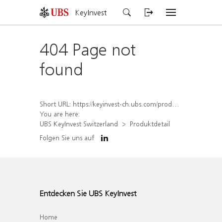
KeyInvest
404 Page not
found
Short URL:
https://keyinvest-ch.ubs.com/produkt/detail/index/isin/CH1578826906
You are here:
UBS KeyInvest Switzerland
Produktdetail
Folgen Sie uns auf
Entdecken Sie UBS KeyInvest
Home