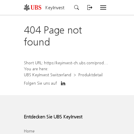
KeyInvest
404 Page not
found
Short URL:
https://keyinvest-ch.ubs.com/produkt/detail/index/isin/CH1578827037
You are here:
UBS KeyInvest Switzerland
Produktdetail
Folgen Sie uns auf
Entdecken Sie UBS KeyInvest
Home