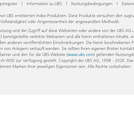
ptregister
|
Information zu UBS
|
Nutzungsbedingungen
|
Datens
 von UBS emittierten Index-Produkten. Diese Produkte versuchen den zugr
, Vollständigkeit oder Angemessenheit der angewandten Methodik.
Nutzung und der Zugriff auf diese Webseiten oder andere von der UBS AG 
eitgestellte verlinkte Webseiten und alle hierin enthaltenen Inhalte, e
allen anderen veröffentlichten Einschränkungen. Die hierin beschriebenen
n von Anlegern verkauft werden. Sie sollten Ihren eigenen Broker kontakt
laimer und den für die UBS-Website (
www.ubs.com
) geltenden Nutzungs
h WSD zur Verfügung gestellt. Copyright der UBS AG, 1998 - 2026. Das
nen Marken ihrer jeweiligen Eigentümer sein. Alle Rechte vorbehalten.