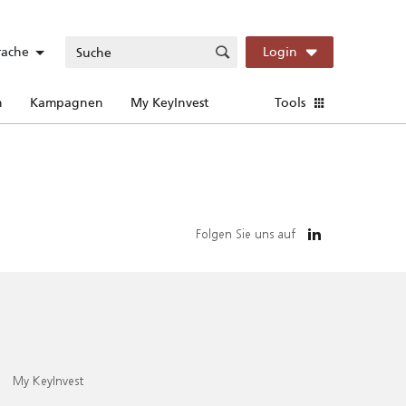
rache
Login
n
Kampagnen
My KeyInvest
Tools
Folgen Sie uns auf
My KeyInvest