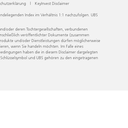
chutzerklärung
|
KeyInvest Disclaimer
undeliegenden Index im Verhältnis 1:1 nachzufolgen. UBS
und/oder deren Tochtergesellschaften, verbundenen
inschließlich veröffentlichter Dokumente (zusammen
 Produkte und/oder Dienstleistungen dürfen möglicherweise
ieren, wenn Sie handeln möchten. Im Falle eines
bedingungen haben die in diesem Disclaimer dargelegten
 Schlüsselsymbol und UBS gehören zu den eingetragenen