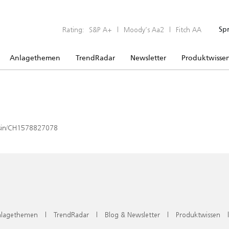
Rating:
S&P A+
|
Moody’s Aa2
|
Fitch AA
Sp
Anlagethemen
TrendRadar
Newsletter
Produktwisse
x/isin/CH1578827078
lagethemen
|
TrendRadar
|
Blog & Newsletter
|
Produktwissen
|