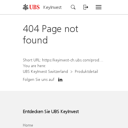
KeyInvest
404 Page not
found
Short URL:
https://keyinvest-ch.ubs.com/produkt/detail/index/isin/CH1578827532
You are here:
UBS KeyInvest Switzerland
Produktdetail
Folgen Sie uns auf
Entdecken Sie UBS KeyInvest
Home