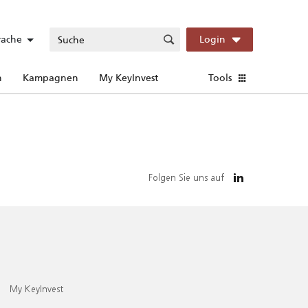
rache
Login
n
Kampagnen
My KeyInvest
Tools
Folgen Sie uns auf
My KeyInvest