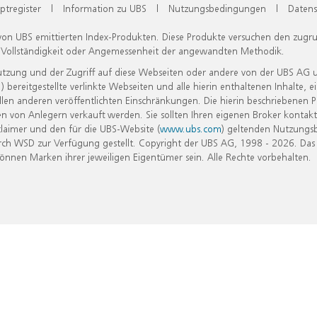
ptregister
|
Information zu UBS
|
Nutzungsbedingungen
|
Datens
 von UBS emittierten Index-Produkten. Diese Produkte versuchen den zugr
, Vollständigkeit oder Angemessenheit der angewandten Methodik.
Nutzung und der Zugriff auf diese Webseiten oder andere von der UBS AG 
eitgestellte verlinkte Webseiten und alle hierin enthaltenen Inhalte, e
allen anderen veröffentlichten Einschränkungen. Die hierin beschriebenen
n von Anlegern verkauft werden. Sie sollten Ihren eigenen Broker kontakt
laimer und den für die UBS-Website (
www.ubs.com
) geltenden Nutzungs
h WSD zur Verfügung gestellt. Copyright der UBS AG, 1998 - 2026. Das
nen Marken ihrer jeweiligen Eigentümer sein. Alle Rechte vorbehalten.