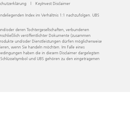
chutzerklärung
|
KeyInvest Disclaimer
undeliegenden Index im Verhältnis 1:1 nachzufolgen. UBS
und/oder deren Tochtergesellschaften, verbundenen
inschließlich veröffentlichter Dokumente (zusammen
 Produkte und/oder Dienstleistungen dürfen möglicherweise
ieren, wenn Sie handeln möchten. Im Falle eines
bedingungen haben die in diesem Disclaimer dargelegten
 Schlüsselsymbol und UBS gehören zu den eingetragenen