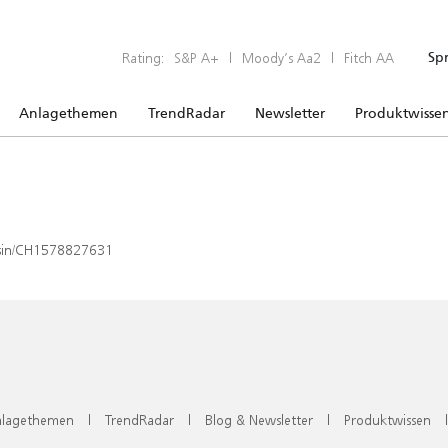
Rating:
S&P A+
|
Moody’s Aa2
|
Fitch AA
Sp
Anlagethemen
TrendRadar
Newsletter
Produktwisse
x/isin/CH1578827631
lagethemen
|
TrendRadar
|
Blog & Newsletter
|
Produktwissen
|