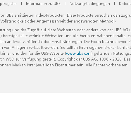
ptregister
|
Information zu UBS
|
Nutzungsbedingungen
|
Datens
 von UBS emittierten Index-Produkten. Diese Produkte versuchen den zugr
, Vollständigkeit oder Angemessenheit der angewandten Methodik.
Nutzung und der Zugriff auf diese Webseiten oder andere von der UBS AG 
eitgestellte verlinkte Webseiten und alle hierin enthaltenen Inhalte, e
allen anderen veröffentlichten Einschränkungen. Die hierin beschriebenen
n von Anlegern verkauft werden. Sie sollten Ihren eigenen Broker kontakt
laimer und den für die UBS-Website (
www.ubs.com
) geltenden Nutzungs
h WSD zur Verfügung gestellt. Copyright der UBS AG, 1998 - 2026. Das
nen Marken ihrer jeweiligen Eigentümer sein. Alle Rechte vorbehalten.