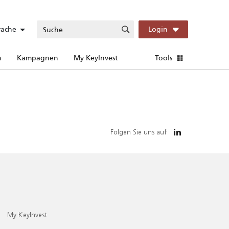
rache
Login
n
Kampagnen
My KeyInvest
Tools
Folgen Sie uns auf
My KeyInvest