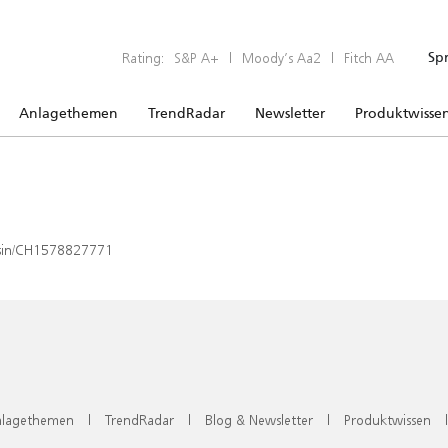
Rating:
S&P A+
|
Moody’s Aa2
|
Fitch AA
Sp
Anlagethemen
TrendRadar
Newsletter
Produktwisse
x/isin/CH1578827771
lagethemen
|
TrendRadar
|
Blog & Newsletter
|
Produktwissen
|