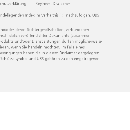
chutzerklärung
|
KeyInvest Disclaimer
undeliegenden Index im Verhältnis 1:1 nachzufolgen. UBS
und/oder deren Tochtergesellschaften, verbundenen
inschließlich veröffentlichter Dokumente (zusammen
 Produkte und/oder Dienstleistungen dürfen möglicherweise
ieren, wenn Sie handeln möchten. Im Falle eines
bedingungen haben die in diesem Disclaimer dargelegten
 Schlüsselsymbol und UBS gehören zu den eingetragenen