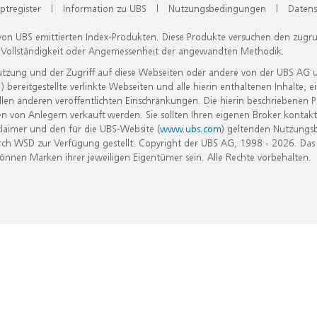
ptregister
|
Information zu UBS
|
Nutzungsbedingungen
|
Datens
 von UBS emittierten Index-Produkten. Diese Produkte versuchen den zugr
, Vollständigkeit oder Angemessenheit der angewandten Methodik.
Nutzung und der Zugriff auf diese Webseiten oder andere von der UBS AG 
eitgestellte verlinkte Webseiten und alle hierin enthaltenen Inhalte, e
allen anderen veröffentlichten Einschränkungen. Die hierin beschriebenen
n von Anlegern verkauft werden. Sie sollten Ihren eigenen Broker kontakt
laimer und den für die UBS-Website (
www.ubs.com
) geltenden Nutzungs
h WSD zur Verfügung gestellt. Copyright der UBS AG, 1998 - 2026. Das
nen Marken ihrer jeweiligen Eigentümer sein. Alle Rechte vorbehalten.