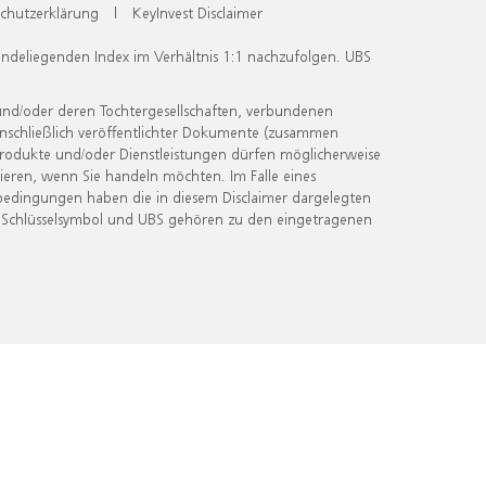
chutzerklärung
|
KeyInvest Disclaimer
undeliegenden Index im Verhältnis 1:1 nachzufolgen. UBS
und/oder deren Tochtergesellschaften, verbundenen
inschließlich veröffentlichter Dokumente (zusammen
 Produkte und/oder Dienstleistungen dürfen möglicherweise
ieren, wenn Sie handeln möchten. Im Falle eines
bedingungen haben die in diesem Disclaimer dargelegten
 Schlüsselsymbol und UBS gehören zu den eingetragenen