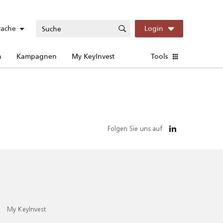
rache
Login
n
Kampagnen
My KeyInvest
Tools
Folgen Sie uns auf
My KeyInvest