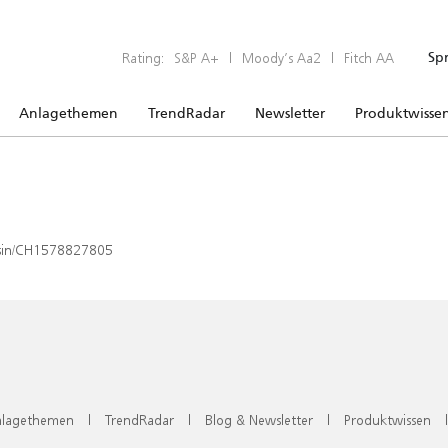
Rating:
S&P A+
|
Moody’s Aa2
|
Fitch AA
Sp
Anlagethemen
TrendRadar
Newsletter
Produktwisse
x/isin/CH1578827805
lagethemen
|
TrendRadar
|
Blog & Newsletter
|
Produktwissen
|