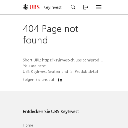
KeyInvest
404 Page not
found
Short URL:
https://keyinvest-ch.ubs.com/produkt/detail/index/isin/CH1578832136
You are here:
UBS KeyInvest Switzerland
Produktdetail
Folgen Sie uns auf
Entdecken Sie UBS KeyInvest
Home