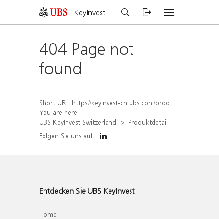
KeyInvest
404 Page not
found
Short URL:
https://keyinvest-ch.ubs.com/produkt/detail/index/isin/CH1578835717
You are here:
UBS KeyInvest Switzerland
Produktdetail
Folgen Sie uns auf
Entdecken Sie UBS KeyInvest
Home