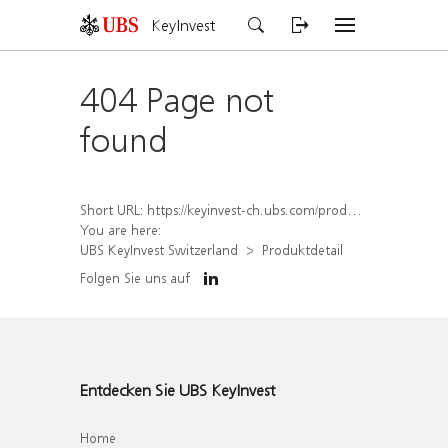
KeyInvest
404 Page not
found
Short URL:
https://keyinvest-ch.ubs.com/produkt/detail/index/isin/CH1578835790
You are here:
UBS KeyInvest Switzerland
Produktdetail
Folgen Sie uns auf
Entdecken Sie UBS KeyInvest
Home