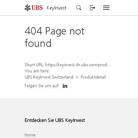
KeyInvest
404 Page not
found
Short URL:
https://keyinvest-ch.ubs.com/produkt/detail/index/isin/CH1578835931
You are here:
UBS KeyInvest Switzerland
Produktdetail
Folgen Sie uns auf
Entdecken Sie UBS KeyInvest
Home