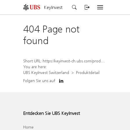
KeyInvest
404 Page not
found
Short URL:
https://keyinvest-ch.ubs.com/produkt/detail/index/isin/CH1578835949
You are here:
UBS KeyInvest Switzerland
Produktdetail
Folgen Sie uns auf
Entdecken Sie UBS KeyInvest
Home