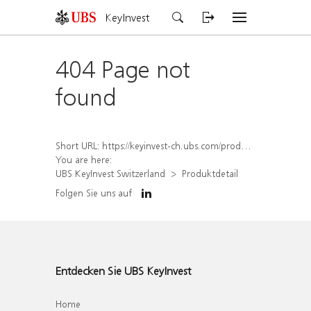
KeyInvest
404 Page not
found
Short URL:
https://keyinvest-ch.ubs.com/produkt/detail/index/isin/CH1578836368
You are here:
UBS KeyInvest Switzerland
Produktdetail
Folgen Sie uns auf
Entdecken Sie UBS KeyInvest
Home