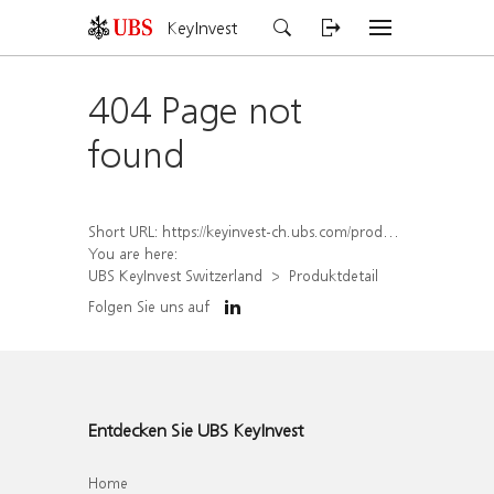
KeyInvest
404 Page not
found
Short URL:
https://keyinvest-ch.ubs.com/produkt/detail/index/isin/CH1578836392
You are here:
UBS KeyInvest Switzerland
Produktdetail
Folgen Sie uns auf
Entdecken Sie UBS KeyInvest
Home