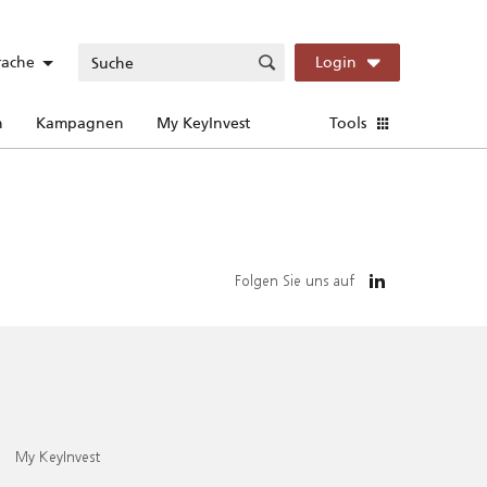
rache
Login
n
Kampagnen
My KeyInvest
Tools
Folgen Sie uns auf
My KeyInvest