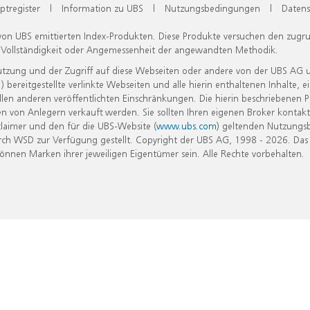
ptregister
|
Information zu UBS
|
Nutzungsbedingungen
|
Datens
 von UBS emittierten Index-Produkten. Diese Produkte versuchen den zugr
, Vollständigkeit oder Angemessenheit der angewandten Methodik.
Nutzung und der Zugriff auf diese Webseiten oder andere von der UBS AG 
eitgestellte verlinkte Webseiten und alle hierin enthaltenen Inhalte, e
allen anderen veröffentlichten Einschränkungen. Die hierin beschriebenen
n von Anlegern verkauft werden. Sie sollten Ihren eigenen Broker kontakt
laimer und den für die UBS-Website (
www.ubs.com
) geltenden Nutzungs
h WSD zur Verfügung gestellt. Copyright der UBS AG, 1998 - 2026. Das
nen Marken ihrer jeweiligen Eigentümer sein. Alle Rechte vorbehalten.