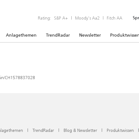
Rating:
S&P A+
|
Moody’s Aa2
|
Fitch AA
Sp
Anlagethemen
TrendRadar
Newsletter
Produktwisse
x/isin/CH1578837028
lagethemen
|
TrendRadar
|
Blog & Newsletter
|
Produktwissen
|