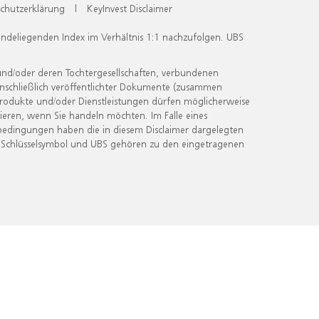
chutzerklärung
|
KeyInvest Disclaimer
undeliegenden Index im Verhältnis 1:1 nachzufolgen. UBS
und/oder deren Tochtergesellschaften, verbundenen
inschließlich veröffentlichter Dokumente (zusammen
 Produkte und/oder Dienstleistungen dürfen möglicherweise
ieren, wenn Sie handeln möchten. Im Falle eines
bedingungen haben die in diesem Disclaimer dargelegten
 Schlüsselsymbol und UBS gehören zu den eingetragenen