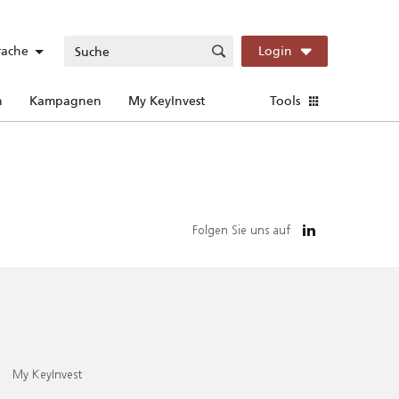
rache
Login
n
Kampagnen
My KeyInvest
Tools
Folgen Sie uns auf
My KeyInvest