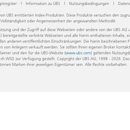
ptregister
|
Information zu UBS
|
Nutzungsbedingungen
|
Datens
 von UBS emittierten Index-Produkten. Diese Produkte versuchen den zugr
, Vollständigkeit oder Angemessenheit der angewandten Methodik.
Nutzung und der Zugriff auf diese Webseiten oder andere von der UBS AG 
eitgestellte verlinkte Webseiten und alle hierin enthaltenen Inhalte, e
allen anderen veröffentlichten Einschränkungen. Die hierin beschriebenen
n von Anlegern verkauft werden. Sie sollten Ihren eigenen Broker kontakt
laimer und den für die UBS-Website (
www.ubs.com
) geltenden Nutzungs
h WSD zur Verfügung gestellt. Copyright der UBS AG, 1998 - 2026. Das
nen Marken ihrer jeweiligen Eigentümer sein. Alle Rechte vorbehalten.