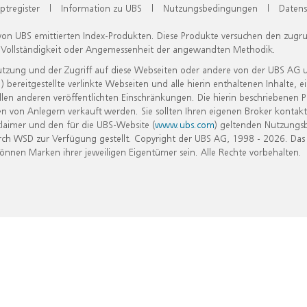
ptregister
|
Information zu UBS
|
Nutzungsbedingungen
|
Datens
 von UBS emittierten Index-Produkten. Diese Produkte versuchen den zugr
, Vollständigkeit oder Angemessenheit der angewandten Methodik.
Nutzung und der Zugriff auf diese Webseiten oder andere von der UBS AG 
eitgestellte verlinkte Webseiten und alle hierin enthaltenen Inhalte, e
allen anderen veröffentlichten Einschränkungen. Die hierin beschriebenen
n von Anlegern verkauft werden. Sie sollten Ihren eigenen Broker kontakt
laimer und den für die UBS-Website (
www.ubs.com
) geltenden Nutzungs
h WSD zur Verfügung gestellt. Copyright der UBS AG, 1998 - 2026. Das
nen Marken ihrer jeweiligen Eigentümer sein. Alle Rechte vorbehalten.