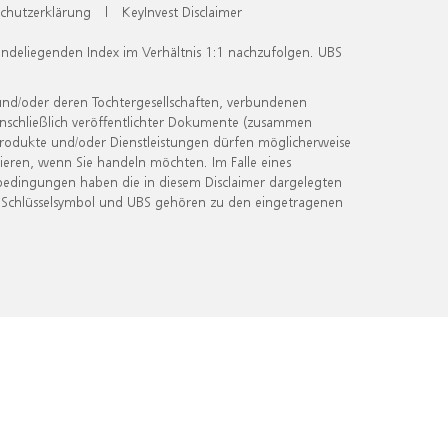
chutzerklärung
|
KeyInvest Disclaimer
undeliegenden Index im Verhältnis 1:1 nachzufolgen. UBS
und/oder deren Tochtergesellschaften, verbundenen
inschließlich veröffentlichter Dokumente (zusammen
 Produkte und/oder Dienstleistungen dürfen möglicherweise
ieren, wenn Sie handeln möchten. Im Falle eines
bedingungen haben die in diesem Disclaimer dargelegten
 Schlüsselsymbol und UBS gehören zu den eingetragenen