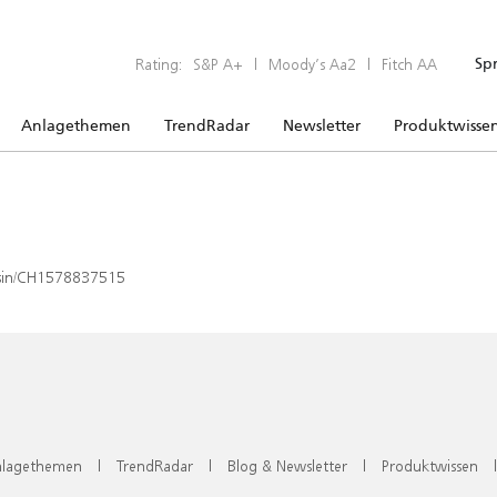
Rating:
S&P A+
|
Moody’s Aa2
|
Fitch AA
Sp
Anlagethemen
TrendRadar
Newsletter
Produktwisse
x/isin/CH1578837515
lagethemen
|
TrendRadar
|
Blog & Newsletter
|
Produktwissen
|