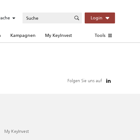
rache
Login
n
Kampagnen
My KeyInvest
Tools
Folgen Sie uns auf
My KeyInvest