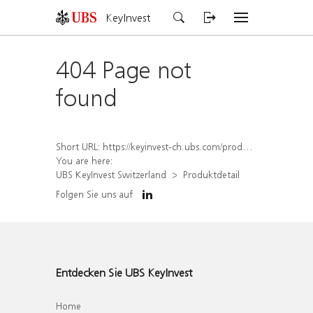
KeyInvest
404 Page not
found
Short URL:
https://keyinvest-ch.ubs.com/produkt/detail/index/isin/CH1578837754
You are here:
UBS KeyInvest Switzerland
Produktdetail
Folgen Sie uns auf
Entdecken Sie UBS KeyInvest
Home