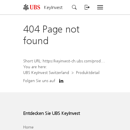
KeyInvest
404 Page not
found
Short URL:
https://keyinvest-ch.ubs.com/produkt/detail/index/isin/CH1578837838
You are here:
UBS KeyInvest Switzerland
Produktdetail
Folgen Sie uns auf
Entdecken Sie UBS KeyInvest
Home